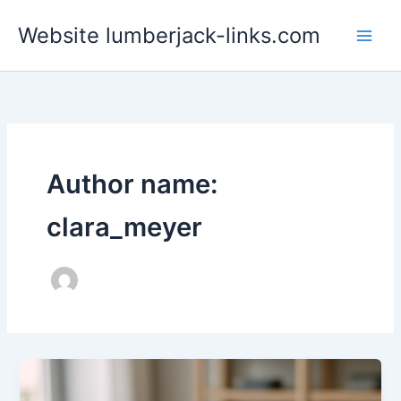
Skip
Website lumberjack-links.com
to
content
Author name:
clara_meyer