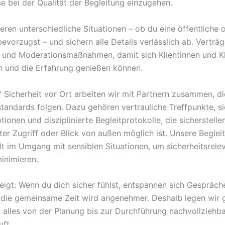
 bei der Qualität der Begleitung einzugehen.
eren unterschiedliche Situationen – ob du eine öffentliche 
evorzugst – und sichern alle Details verlässlich ab. Verträg
- und Moderationsmaßnahmen, damit sich Klientinnen und K
en und die Erfahrung genießen können.
f Sicherheit vor Ort arbeiten wir mit Partnern zusammen, di
standards folgen. Dazu gehören vertrauliche Treffpunkte, s
ionen und disziplinierte Begleitprotokolle, die sicherstelle
rter Zugriff oder Blick von außen möglich ist. Unsere Begle
lt im Umgang mit sensiblen Situationen, um sicherheitsrele
minimieren.
zeigt: Wenn du dich sicher fühlst, entspannen sich Gespräch
die gemeinsame Zeit wird angenehmer. Deshalb legen wir 
 alles von der Planung bis zur Durchführung nachvollziehbar
uft.