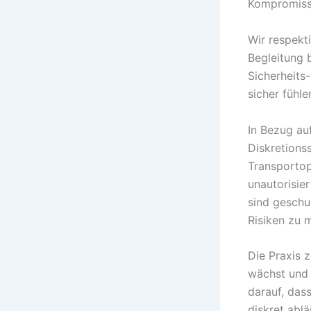
Kompromisse
Wir respekti
Begleitung b
Sicherheits
sicher fühl
In Bezug au
Diskretions
Transportopt
unautorisie
sind geschu
Risiken zu 
Die Praxis 
wächst und 
darauf, dass
diskret ablä