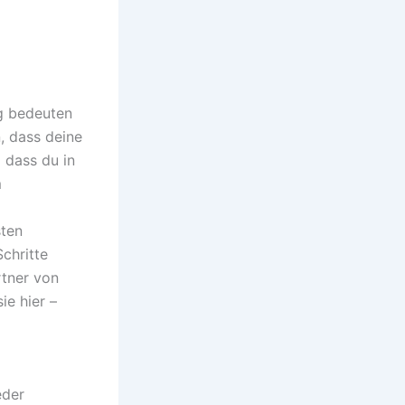
g bedeuten
n, dass deine
 dass du in
m
sten
chritte
rtner von
ie hier –
eder