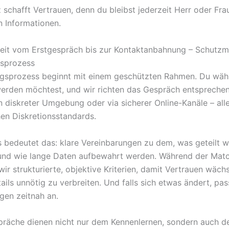
 schafft Vertrauen, denn du bleibst jederzeit Herr oder Fra
n Informationen.
keit vom Erstgespräch bis zur Kontaktanbahnung – Schut
gsprozess
gsprozess beginnt mit einem geschützten Rahmen. Du wähl
werden möchtest, und wir richten das Gespräch entspreche
n diskreter Umgebung oder via sicherer Online-Kanäle – alle
en Diskretionsstandards.
is bedeutet das: klare Vereinbarungen zu dem, was geteilt w
 und wie lange Daten aufbewahrt werden. Während der Mat
ir strukturierte, objektive Kriterien, damit Vertrauen wäch
ails unnötig zu verbreiten. Und falls sich etwas ändert, pas
gen zeitnah an.
präche dienen nicht nur dem Kennenlernen, sondern auch 