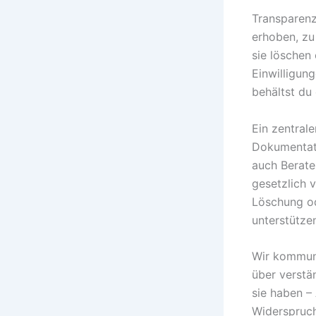
Transparenz
erhoben, zu
sie löschen
Einwilligun
behältst du 
Ein zentrale
Dokumentati
auch Berate
gesetzlich 
Löschung od
unterstütze
Wir kommuni
über verstä
sie haben –
Widerspruch