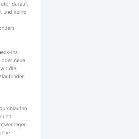
ater darauf,
t und keine
sonders
heck-ins
t oder neue
wir die
tlaufender
 durchlaufen
n und
notwendigen
 ohne