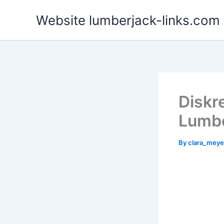
Skip
Website lumberjack-links.com
to
content
Diskr
Lumbe
By
clara_mey