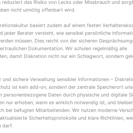
s reduziert das Risiko von Lecks oder Missbrauch und sorgt
eben nicht unnötig offenbart wird.
retionskultur basiert zudem auf einem festen Verhaltensko
d jeder Berater versteht, wie sensibel persönliche Informat
erden müssen. Dies reicht von der sicheren Gesprächsumg
vertraulichen Dokumentation. Wir schulen regelmäßig alle
den, damit Diskretion nicht nur ein Schlagwort, sondern gel
 und sichere Verwaltung sensibler Informationen – Diskret
hutz ist kein add-on, sondern der zentrale Speicherort unse
n personenbezogene Daten durch physische und digitale Si
n nur erhoben, wenn es wirklich notwendig ist, und bleibe
ich bei befugten Mitarbeitenden. Wir nutzen moderne Versch
ktualisierte Sicherheitsprotokolle und klare Richtlinien, w
 darf.