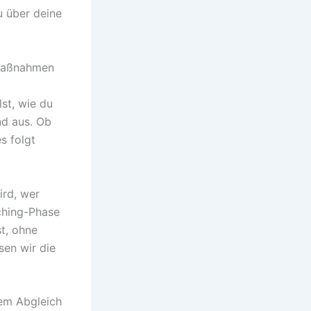
u über deine
zmaßnahmen
st, wie du
nd aus. Ob
s folgt
ird, wer
ching-Phase
st, ohne
sen wir die
dem Abgleich