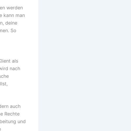
ten werden
ie kann man
n, deine
men. So
ient als
wird nach
sche
lst,
dern auch
he Rechte
rbeitung und
e