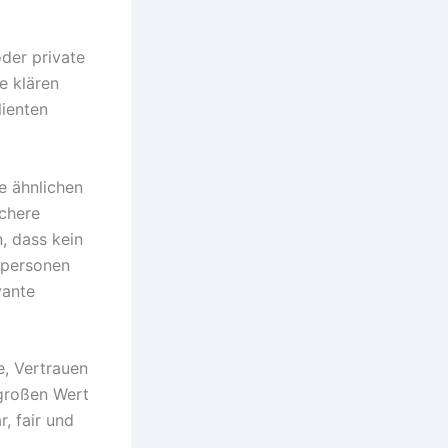
oder private
e klären
lienten
e ähnlichen
ichere
n, dass kein
itpersonen
vante
e, Vertrauen
großen Wert
, fair und