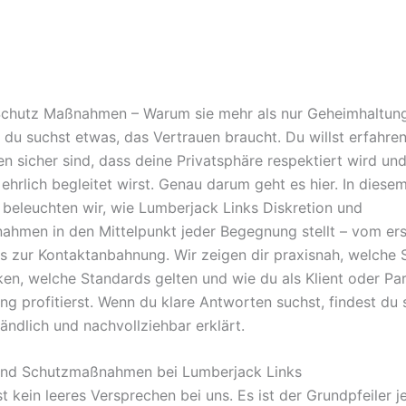
Schutz Maßnahmen – Warum sie mehr als nur Geheimhaltun
r, du suchst etwas, das Vertrauen braucht. Du willst erfahre
en sicher sind, dass deine Privatsphäre respektiert wird und
ehrlich begleitet wirst. Genau darum geht es hier. In diese
 beleuchten wir, wie Lumberjack Links Diskretion und
hmen in den Mittelpunkt jeder Begegnung stellt – vom er
s zur Kontaktanbahnung. Wir zeigen dir praxisnah, welche S
rken, welche Standards gelten und wie du als Klient oder Pa
ng profitierst. Wenn du klare Antworten suchst, findest du s
tändlich und nachvollziehbar erklärt.
 und Schutzmaßnahmen bei Lumberjack Links
st kein leeres Versprechen bei uns. Es ist der Grundpfeiler j