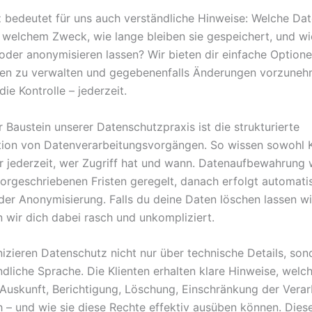
 bedeutet für uns auch verständliche Hinweise: Welche Da
 welchem Zweck, wie lange bleiben sie gespeichert, und w
 oder anonymisieren lassen? Wir bieten dir einfache Optione
gen zu verwalten und gegebenenfalls Änderungen vorzuneh
die Kontrolle – jederzeit.
r Baustein unserer Datenschutzpraxis ist die strukturierte
on von Datenverarbeitungsvorgängen. So wissen sowohl Kl
r jederzeit, wer Zugriff hat und wann. Datenaufbewahrung 
vorgeschriebenen Fristen geregelt, danach erfolgt automati
er Anonymisierung. Falls du deine Daten löschen lassen wil
n wir dich dabei rasch und unkompliziert.
zieren Datenschutz nicht nur über technische Details, son
ndliche Sprache. Die Klienten erhalten klare Hinweise, welc
 Auskunft, Berichtigung, Löschung, Einschränkung der Vera
 – und wie sie diese Rechte effektiv ausüben können. Dies