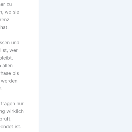
her zu
n, wo sie
renz
hat.
essen und
llst, wer
leibt.
 allen
hase bis
t werden
.
 fragen nur
ng wirklich
rüft,
endet ist.