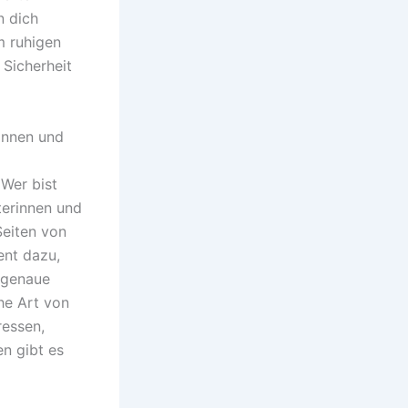
n dich
m ruhigen
 Sicherheit
rinnen und
 Wer bist
terinnen und
Seiten von
ent dazu,
sgenaue
he Art von
ressen,
en gibt es