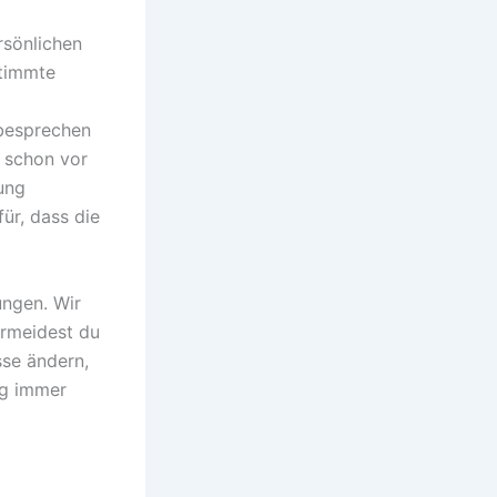
rsönlichen
stimmte
 besprechen
u schon vor
tung
ür, dass die
ungen. Wir
vermeidest du
sse ändern,
ung immer