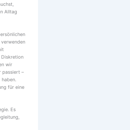
auchst,
n Alltag
persönlichen
, verwenden
it
 Diskretion
en wir
 passiert –
u haben.
ng für eine
egie. Es
gleitung,