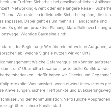
heck vor Treffen: Sicherheit bei gesellschaftlichen Anlässe
nzert, Networking-Event oder eine längere Reise – Sicherhei
 Thema. Wir erstellen individuelle Sicherheitspläne, die sic
ss anpassen. Dabei geht es um mehr als Handschuhe und
ken: Es geht um proaktive Planung, klare Rollenverteilung 
onswege. Wichtige Bausteine sind:
andards der Begleitung: Wer übernimmt welche Aufgaben, w
sprachen ab, welche Signale nutzen wir vor Ort?
sikomanagement: Welche Gefahrenquellen könnten auftreten
 damit um? Überfüllte Locations, potentielle Konflikte oder
cherheitsbedenken – dafür haben wir Checks und Gegenma
tfallprotokolle: Was passiert, wenn etwas Unerwartetes ge
are Anweisungen, sichere Treffpunkte und Evakuierungsweg
rschlüsselung der Kommunikation: Vertrauliche Absprachen
orzugt über sichere Kanäle statt.