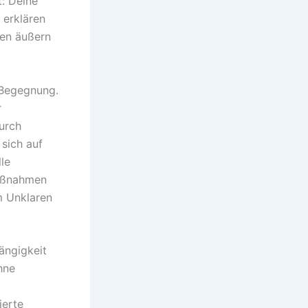
t: Deine
 erklären
ken äußern
r Begegnung.
r
urch
 sich auf
le
maßnahmen
im Unklaren
ängigkeit
hne
ierte