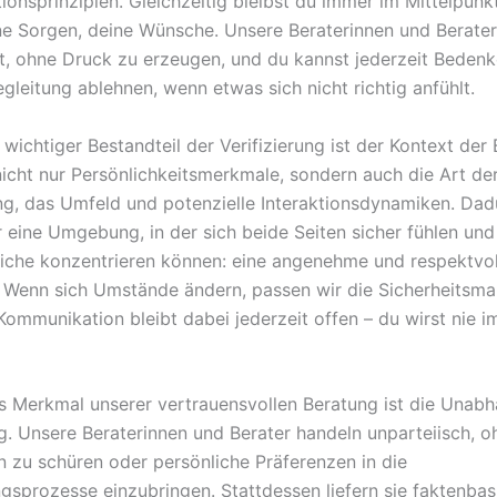
onsprinzipien. Gleichzeitig bleibst du immer im Mittelpunk
ne Sorgen, deine Wünsche. Unsere Beraterinnen und Berater
tt, ohne Druck zu erzeugen, und du kannst jederzeit Beden
gleitung ablehnen, wenn etwas sich nicht richtig anfühlt.
 wichtiger Bestandteil der Verifizierung ist der Kontext de
nicht nur Persönlichkeitsmerkmale, sondern auch die Art de
ng, das Umfeld und potenzielle Interaktionsdynamiken. Dad
r eine Umgebung, in der sich beide Seiten sicher fühlen und
iche konzentrieren können: eine angenehme und respektvol
 Wenn sich Umstände ändern, passen wir die Sicherheits
 Kommunikation bleibt dabei jederzeit offen – du wirst nie 
es Merkmal unserer vertrauensvollen Beratung ist die Unabh
g. Unsere Beraterinnen und Berater handeln unparteiisch, o
 zu schüren oder persönliche Präferenzen in die
gsprozesse einzubringen. Stattdessen liefern sie faktenbas