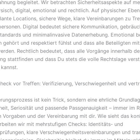
hnung begleitet. Wir betrachten Sicherheitsaspekte auf m
sisch, digital, emotional und rechtlich. Auf physischer Ebe
lante Locations, sichere Wege, klare Vereinbarungen zu Tr
personen. Digital bedeutet sichere Kommunikation, gebräuc
standards und minimalinvasive Datenerhebung. Emotional b
h gehört und respektiert fühlst und dass alle Beteiligten mi
erden. Rechtlich bedeutet, dass alle Vorgänge innerhalb de
g stattfinden und dass Du stets die volle Rechtslage vers
 kannst.
check vor Treffen: Verifizierung, Verschwiegenheit und vert
erungsprozess ist kein Trick, sondern eine ehrliche Grundlag
heit, Seriosität und passende Passgenauigkeit – immer im 
n Vorgaben und der Vereinbarung mit dir. Wie sieht das kon
rbeiten wir mit mehrstufigen Checks: Identitäts- und
prüfungen, klare Verschwiegenheitsvereinbarungen und tra