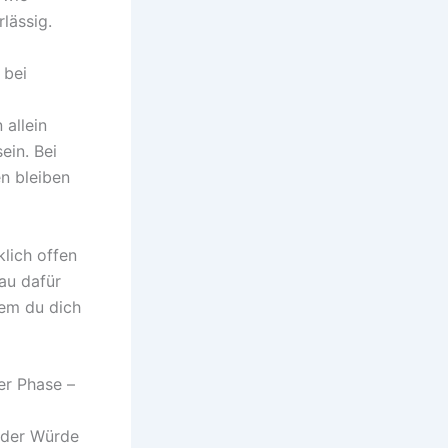
lässig.
 bei
 allein
ein. Bei
en bleiben
klich offen
nau dafür
dem du dich
er Phase –
d der Würde