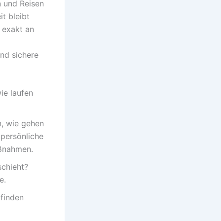
n und Reisen
t bleibt
h exakt an
und sichere
ie laufen
, wie gehen
 persönliche
ßnahmen.
schieht?
e.
 finden