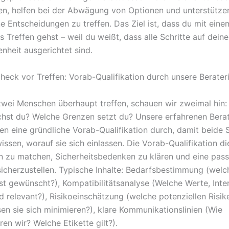
en, helfen bei der Abwägung von Optionen und unterstütze
e Entscheidungen zu treffen. Das Ziel ist, dass du mit eine
s Treffen gehst – weil du weißt, dass alle Schritte auf deine
nheit ausgerichtet sind.
check vor Treffen: Vorab-Qualifikation durch unsere Berate
zwei Menschen überhaupt treffen, schauen wir zweimal hin:
hst du? Welche Grenzen setzt du? Unsere erfahrenen Bera
ren eine gründliche Vorab-Qualifikation durch, damit beide 
ssen, worauf sie sich einlassen. Die Vorab-Qualifikation di
 zu matchen, Sicherheitsbedenken zu klären und eine pas
sicherzustellen. Typische Inhalte: Bedarfsbestimmung (welc
ist gewünscht?), Kompatibilitätsanalyse (Welche Werte, Inte
d relevant?), Risikoeinschätzung (welche potenziellen Risik
sen sie sich minimieren?), klare Kommunikationslinien (Wie
en wir? Welche Etikette gilt?).