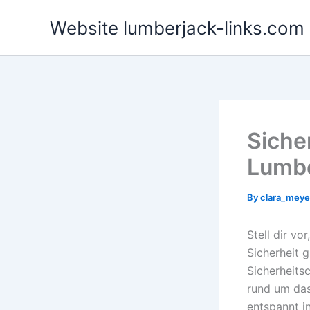
Skip
Website lumberjack-links.com
to
content
Siche
Lumbe
By
clara_mey
Stell dir vo
Sicherheit 
Sicherheits
rund um das
entspannt i