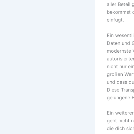
aller Beteil
bekommst du 
einfügt.
Ein wesentl
Daten und G
modernste V
autorisiert
nicht nur ei
großen Wert 
und dass du
Diese Trans
gelungene B
Ein weiterer
geht nicht n
die dich si