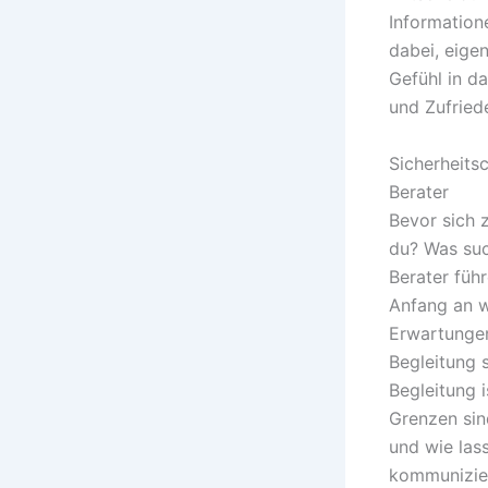
Information
dabei, eigen
Gefühl in da
und Zufriede
Sicherheits
Berater
Bevor sich 
du? Was suc
Berater füh
Anfang an wi
Erwartungen
Begleitung 
Begleitung 
Grenzen sin
und wie las
kommunizier