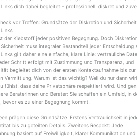
inks dich dabei begleitet – professionell, diskret und zuver
check vor Treffen: Grundsätze der Diskretion und Sicherheit
Links
st der Klebstoff jeder positiven Begegnung. Doch Diskretion
: Sicherheit muss integraler Bestandteil jeder Entscheidung s
inks gilt daher eine einfache, klare Linie: vertrauliche Dat
jeder Schritt erfolgt mit Zustimmung und Transparenz, und
lität begleitet dich von der ersten Kontaktaufnahme bis zur
en Vermittlung. Warum ist das wichtig? Weil du nur dann wir
du fühlst, dass deine Privatsphäre respektiert wird. Und ge
sere Beraterinnen und Berater: Sie schaffen ein Umfeld, in 
st, bevor es zu einer Begegnung kommt.
een prägen diese Grundsätze. Erstens Vertraulichkeit in jed
tität bis zu geteilten Details. Zweitens Respekt: Jede
hnung basiert auf Freiwilligkeit, klarer Kommunikation un