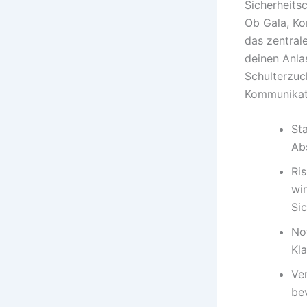
Sicherheitsc
Ob Gala, Ko
das zentrale
deinen Anla
Schulterzuc
Kommunikati
St
Ab
Ri
wir
Si
No
Kl
Ve
bev