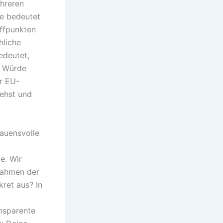
ehreren
ne bedeutet
effpunkten
hliche
edeutet,
t Würde
r EU-
tehst und
rauensvolle
e. Wir
Rahmen der
kret aus? In
nsparente