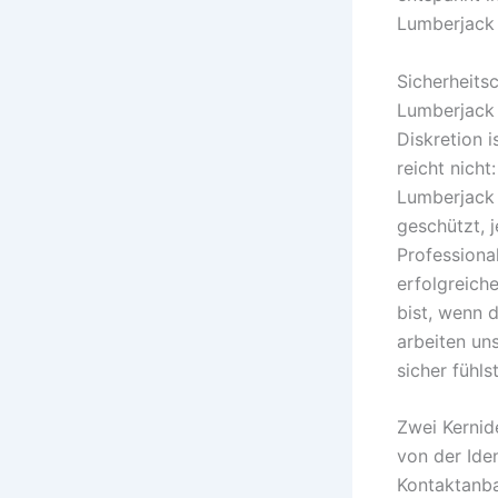
Lumberjack L
Sicherheits
Lumberjack 
Diskretion i
reicht nicht
Lumberjack L
geschützt, 
Professiona
erfolgreich
bist, wenn 
arbeiten un
sicher fühl
Zwei Kernid
von der Iden
Kontaktanba